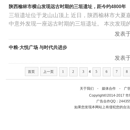
陕西榆林市横山发现远古时期的三垣遗址，距今约4800年
三垣遗址位于龙山山顶上 近日，陕西榆林市大夏
中意外发现一座远古时期的三垣遗址。 本次发现
发表于：
中粮·大悦广场 与时代共进步
发表于：
首页
上一页
1
2
3
4
5
6
7
8
关于我们
-
媒体合作
-
广
Copyright©2014-2017 市场建
广告合作QQ：2443558
如果您发现本网站上有侵犯您的合法