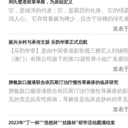
和氏璧老班章单株，为原始定义
它，是雄浑的代表；它，是霸厉的化身。 它的绵
润人心。 它存世量极为稀少，仅次于珍稀的绿孔雀
发表于：
振兴乡村与承传文脉 乐韵华章正式启航
【乐韵华章】是由中国香港影歌视三栖艺人刘锡明
（澳门）有限公司旗下的第72届世界小姐广东赛
发表于：
脾氨肽口服液联合依匹斯汀治疗慢性荨麻疹的临床研究
脾氨肽口服溶液联合依匹斯汀治疗慢性荨麻疹的影
见的变态反应性疾病，荨麻疹是临床皮肤科的常见
发表于：
2023年“丁一杯”“浩然杯”“丝路杯”研学活动圆满结束