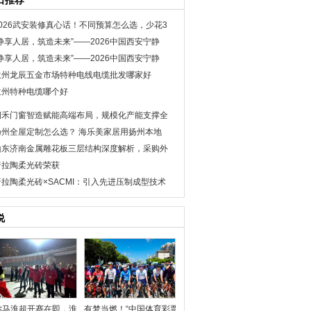
日推荐
2026武安装修真心话！不同预算怎么选，少花3
“静享人居，筑造未来”——2026中国西安宁静
“静享人居，筑造未来”——2026中国西安宁静
兰州龙辰五金市场特种电线电缆批发哪家好
兰州特种电缆哪个好
润禾门窗智造赋能高端布局，规模化产能支撑全
扬州全屋定制怎么选？ 海乐美家居用扬州本地
山东济南金属雕花板三层结构深度解析，采购外
普拉陶柔光砖荣获
普拉陶柔光砖×SACMI：引入先进压制成型技术
说
你马淮超开赛在即，淮安区队
有梦当燃！“中国体育彩票杯”