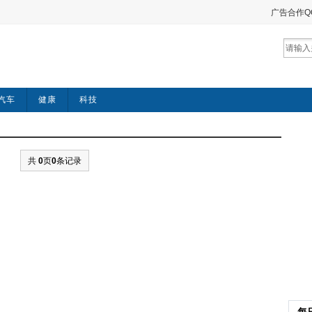
广告合作QQ：
汽车
健康
科技
共
0
页
0
条记录