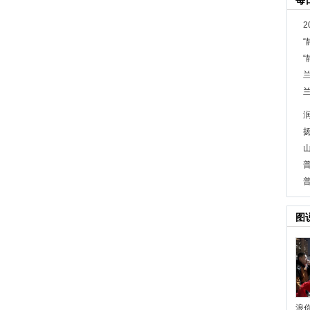
每
图
浪